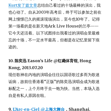
Kurt发了篇文章
总结自己看过的十场最棒的演出，我
也心动了。自从2003年高考后，终于可以参加之前在
网上憧憬已久的摇滚现场演出，至今也10年了。记得
第一场看的是在新天地Ark Live House的兰亭——
它今天还活着。以下试图排出我看过的演唱会里最难
忘的十场，不一定水平最高，但都是在记忆里留下痕
迹的。
10. 陈奕迅 Eason’s Life @红磡体育馆, Hong
Kong, 2013.07.20
现任歌神在内地的演唱会往往以国语歌过多而为歌迷
诟病，故前往香港看“正版”的陈奕迅演唱会成为歌迷
标配之一，上个月终于去一饱为快。当然，本场入选
自是有私人原因在啦。
9.
L’Arc-en-Ciel @上海大舞台
，Shanghai,