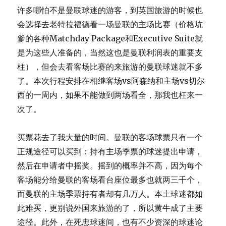
之
许多哪怕不是曼联球迷的游客，到英国旅游的时候也
走
会选择去老特拉福德看一场曼联的主场比赛（价格坑
马
观
爹的各种Matchday Package和Executive Suite就
花
是为这些人准备的，当然这也是曼联利润表的重要支
柱），但会去看客场比赛的来旅游的曼联球迷就不多
了。本次行程安排在相继客场vs阿森纳和主场vs切尔
西的一周内，如果不能做到两场看全，那我也枉来一
次了。
买票花去了我大量的时间。曼联的客场球票只有一个
正规途径可以买到：持有主场季票的球迷提出申请，
然后在申请者中摇奖。摇到的概率并不高，因为每个
客场能分给曼联的客场看台座位最多也就两三千个，
而曼联的主场季票持有者却有几万人。本土球迷都如
此难买，更别说外国来旅游的了，所以黄牛成了主要
途径。此外，在死忠球迷间，也有不少资深的球迷论