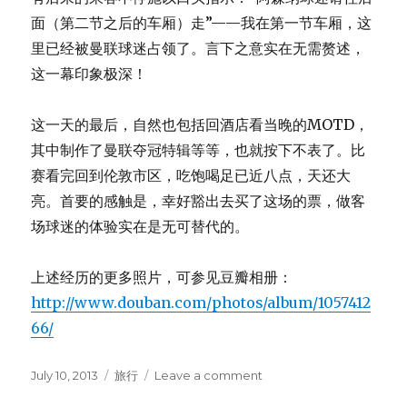
面（第二节之后的车厢）走”——我在第一节车厢，这
里已经被曼联球迷占领了。言下之意实在无需赘述，
这一幕印象极深！
这一天的最后，自然也包括回酒店看当晚的MOTD，
其中制作了曼联夺冠特辑等等，也就按下不表了。比
赛看完回到伦敦市区，吃饱喝足已近八点，天还大
亮。首要的感触是，幸好豁出去买了这场的票，做客
场球迷的体验实在是无可替代的。
上述经历的更多照片，可参见豆瓣相册：
http://www.douban.com/photos/album/1057412
66/
Posted
July 10, 2013
Categories
旅行
Leave a comment
on
on
深