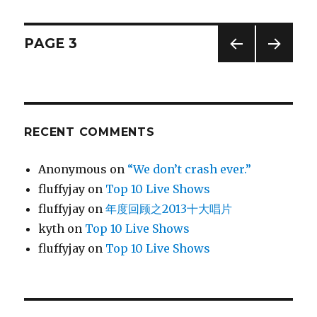
度
体
验：
Posts
PAGE
3
英
国
PREV
NEXT
navigation
行
IOUS
PAG
之
PAG
E
E
做
一
RECENT COMMENTS
次
客
Anonymous
on
“We don’t crash ever.”
场
球
fluffyjay
on
Top 10 Live Shows
迷
fluffyjay
on
年度回顾之2013十大唱片
kyth
on
Top 10 Live Shows
fluffyjay
on
Top 10 Live Shows