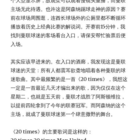
个大型显示屏，故观众可以观看慢镜头重播，而曼联
主场无此待遇。也许这是阿森纳踢球走神的原因？赛
前在球场周围逛，连酋长球场外的公厕里都不断循环
播放着历史上经典比赛的解说词。开赛前15分钟，我
找到曼联球迷的客场看台入口，请保安帮忙验票后便
入场。
其实应该早进来的。在入口的酒廊，我发现这是曼联
球迷的天堂：所有人都震耳欲聋地唱着各种曼联的球
迷歌曲。其中最频繁的是一首《20 times》，我想这
一定是一首最近几天才编出来的歌，因为仅仅在这个
星期二，也就是五天前，曼联才战胜了阿斯顿维拉，
以提前四轮拿到了今年的联赛冠军。而阿森纳的这个
主场，就成了曼联球迷第一个肆意撒野的舞台。
《20 times》的主要歌词是这样的：