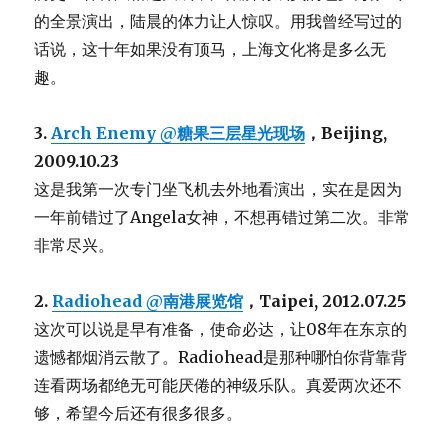
的全景演出，陆晨的体力让人惊叹。用我曾经写过的
话说，这十年如果没有顶马，上海文化将是多么无
趣。
3.
Arch Enemy @糖果三层星光现场
，Beijing,
2009.10.23
这是我第一次专门坐飞机去外地看演出，实在是因为
一年前错过了Angela女神，不想再错过第二次。非常
非常尽兴。
2.
Radiohead @南港展览馆
，Taipei, 2012.07.25
这次可以说是早有准备，使命必达，让08年在东京的
遗憾都烟消云散了。Radiohead是那种哪怕你背靠背
连看两场都绝无可能厌倦的神级乐队。真爱两次还不
够，希望今后还有很多很多。