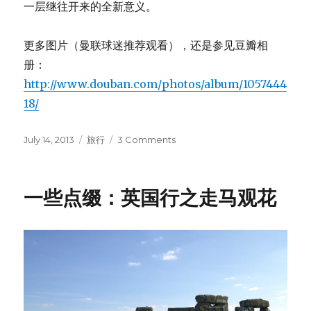
一层继往开来的全新意义。
更多图片（曼联球迷推荐观看），还是参见豆瓣相
册：
http://www.douban.com/photos/album/1057444
18/
Posted
July 14, 2013
Categories
旅行
3 Comments
on
on
梦
剧
场：
一些点缀：英国行之走马观花
英
国
行
之
老
特
拉
福