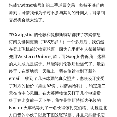
坛或Twitter账号组织二手球票交易，坚持不涨价的
原则，可惜我作为平时不参与其间的外国人，能拿到
交易机会就太难了。
在Craigslist的伦敦和曼彻斯特站都挂了求购信息，
订阅关键词更新（RSS万岁！）一个多月后，我仍然
在登上飞机前没搞定球票，因为几乎所有人都希望能
先用Western Union付款，而Google告诉我，这样
的人九成九是骗子。只能等到伦敦后碰运气了。最后
终于，在落地第一天晚上，我在旅馆收到了新的
email，收到了几张球票的真实照片，也咬咬牙接受
了对方的抬价（票面62镑，四倍卖给我），约定第二
天在市中心见面。在大英博物馆又打了几个电话后，
终于在比赛前一天下午，我在曼彻斯特抵达伦敦的
Euston火车站等到了一名长得像扎克伯格、明显是北
方口音的小伙子以及下图这张球票，并且只能祈求它