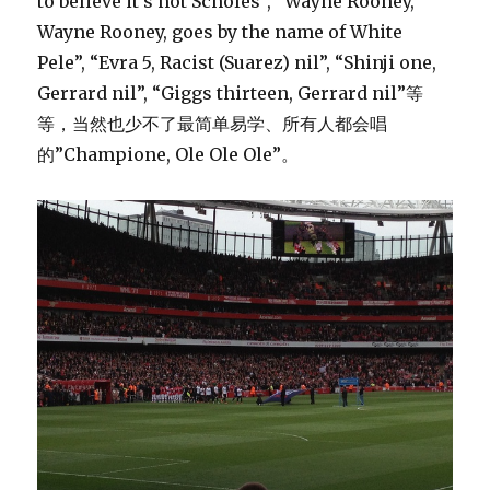
to believe it’s not Scholes”, “Wayne Rooney,
Wayne Rooney, goes by the name of White
Pele”, “Evra 5, Racist (Suarez) nil”, “Shinji one,
Gerrard nil”, “Giggs thirteen, Gerrard nil”等
等，当然也少不了最简单易学、所有人都会唱
的”Champione, Ole Ole Ole”。