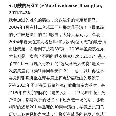
4. 顶楼的马戏团 @Mao Livehouse, Shanghai,
2011.12.24
我参加过的难忘的演出，次数最多的肯定是顶马。
2004年1月在挂二音乐工厂的那次几乎演了《最低级
的小市民趣味》的全部歌曲，大冷天感到无比温暖；
2004年夏天在东大名创库和“另外两位同志”的联合演
出让我第一次看到了皮鞭SM秀；2005年圣诞夜在东
大名则是一次完全不同的睡衣朋克狂欢；2007年愚人
节在4 Live（现八号桥）的“超级马桶大奖赛”是又一
次搞笑盛宴（糜绪洋同学安在？），恐怕以后再也不
会见到张晓舟坐在评委席上评点沪语歌曲的场景了；
还有2010年圣诞在灵石路的流行歌曲相亲大派对，甚
至09年在大宁国际的《是男人》、《申花啊申花》免
费首演，都是欢乐的记忆；不过要选一场的话，那最
精彩的还是2011年圣诞的10周年演出，毕竟是集顶马
历史上各种风格之大成，汇聚所有成员的包罗万象式