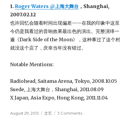
1.
Roger Waters @上海大舞台
，Shanghai,
2007.02.12
也许回忆会随着时间出现偏差——在我的印象中这至
今仍是我看过的音响效果最出色的演出。完整演绎一
遍《Dark Side of the Moon》，这种事过了这个村
就没这个店了，庆幸当年没有错过。
Notable Mentions:
Radiohead, Saitama Arena, Tokyo, 2008.10.05
Suede, 上海大舞台，Shanghai, 2011.08.09
X Japan, Asia Expo, Hong Kong, 2011.11.04
Posted
August 29, 2013
Categories
文艺
3 Comments
on
on
Top
10
Live