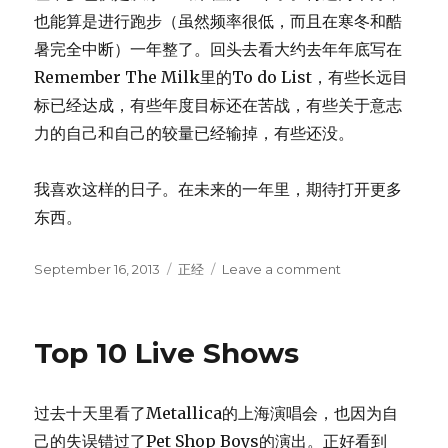
也能算是进行跑步（虽然频率很低，而且在寒冬和酷
暑完全中断）一年整了。回头去看大约去年年底写在
Remember The Milk里的To do List，有些长远目
标已经达成，有些年度目标还在苦战，有些关于意志
力的自己和自己的较量已经输掉，有些还没。
我喜欢这样的日子。在未来的一年里，期待打开更多
东西。
Posted
September 16, 2013
Categories
正经
Leave a comment
on
on
Never
being
boring
Top 10 Live Shows
过去十天里看了Metallica的上海演唱会，也因为自
己的失误错过了Pet Shop Boys的演出。正好看到