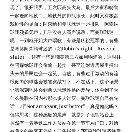
现了。很开眼界，五六匹高头大马。最后大家和骑警
一起走向地铁口。地铁外的排队很长，此时又有极富
戏剧性的场面：阿森纳和曼联球迷一起排队。阿森纳
球迷鸦雀无声，几乎没有人高声说话，而曼联球迷
呢，一到就开始大声唱歌，有些是庆祝冠军的，有些
是嘲笑阿森纳球迷的（如Robin’s right，Arsenal
shite），还有一些是嘲笑第三方如利物浦的，这时往
往阿森纳球迷会偷偷一起笑，甚至连附近房屋里探出
头来的居民也会一起笑。当然，有些过于激动的有流
氓倾向的球迷会被警察敲打下，不在话下。这个场景
让我深刻地体会到两队球迷性格的差异，体会到了为
什么曼联在国内被那么多人讨厌。曼联球迷自己有句
话，叫”Not arrogant, just better”，真是如此吗？
值得思考。这种感触的尾声，就是到了地铁站台上，
居然有一名地铁工作人员站在第一节车厢门口，对所
有后来的乘客不停施以口头指示：”阿森纳球迷请往后