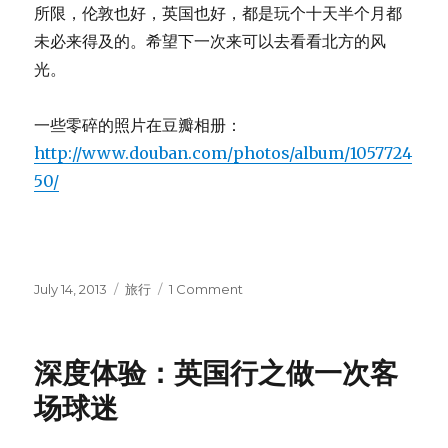
所限，伦敦也好，英国也好，都是玩个十天半个月都
未必来得及的。希望下一次来可以去看看北方的风
光。
一些零碎的照片在豆瓣相册：
http://www.douban.com/photos/album/1057724
50/
Posted
July 14, 2013
Categories
旅行
1 Comment
on
on
一
些
点
深度体验：英国行之做一次客
缀：
英
场球迷
国
行